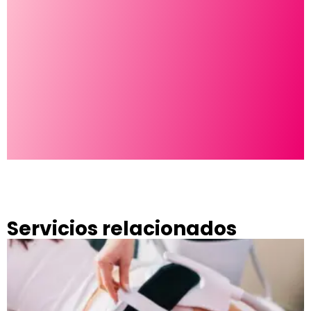
D
t
g
Servicios relacionados