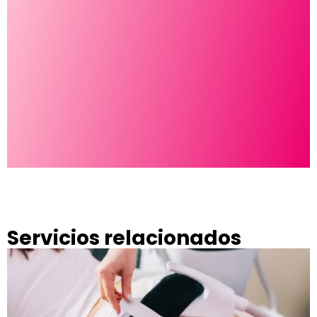
D
t
g
Servicios relacionados