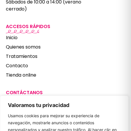
Sábados de 10:00 a 14:00 (verano
cerrado)
ACCESOS RÁPIDOS
Inicio
Quienes somos
Tratamientos
Contacto
Tienda online
CONTÁCTANOS
987 806 179
Valoramos tu privacidad
601 397 497
Usamos cookies para mejorar su experiencia de
clinicanuriaferrero@gmail.com
navegación, mostrarle anuncios o contenidos
REDES SOCIALES
personalizados y analizar nuestro tráfico. Al hacer clic en