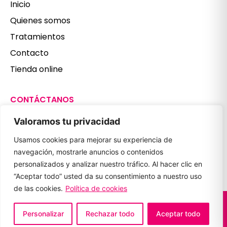
Inicio
Quienes somos
Tratamientos
Contacto
Tienda online
CONTÁCTANOS
987 806 179
Valoramos tu privacidad
601 397 497
Usamos cookies para mejorar su experiencia de
clinicanuriaferrero@gmail.com
navegación, mostrarle anuncios o contenidos
REDES SOCIALES
personalizados y analizar nuestro tráfico. Al hacer clic en
“Aceptar todo” usted da su consentimiento a nuestro uso
de las cookies.
Política de cookies
AVISO LEGAL
Personalizar
Rechazar todo
Aceptar todo
POLITICA DE PRIVACIDAD Y COOKIES