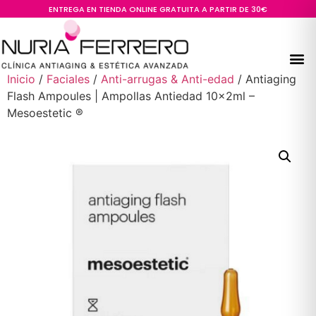
ENTREGA EN TIENDA ONLINE GRATUITA A PARTIR DE 30€
Inicio
/
Faciales
/
Anti-arrugas & Anti-edad
/ Antiaging
Flash Ampoules | Ampollas Antiedad 10x2ml –
Mesoestetic ®