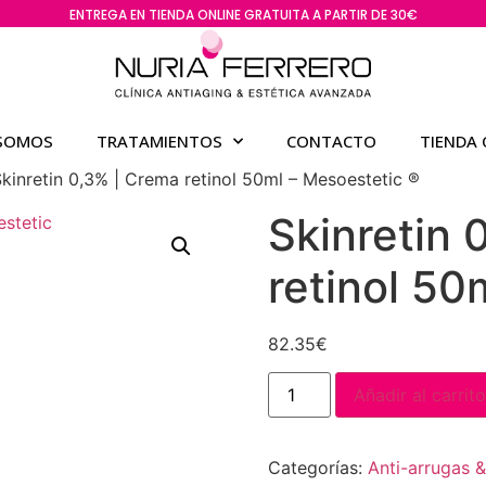
ENTREGA EN TIENDA ONLINE GRATUITA A PARTIR DE 30€
 SOMOS
TRATAMIENTOS
CONTACTO
TIENDA 
kinretin 0,3% | Crema retinol 50ml – Mesoestetic ®
Skinretin 
retinol 50
82.35
€
Añadir al carrito
Categorías:
Anti-arrugas 