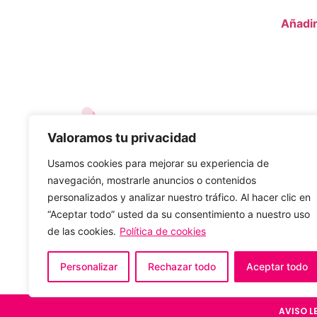
Añadir
Valoramos tu privacidad
Usamos cookies para mejorar su experiencia de
Dirección
navegación, mostrarle anuncios o contenidos
Avda. Párroco Pablo Díez, 65 León, 24010
personalizados y analizar nuestro tráfico. Al hacer clic en
“Aceptar todo” usted da su consentimiento a nuestro uso
Horario de atención
de las cookies.
Política de cookies
De lunes a viernes de 10:00 a 19:00
Sábados de 10:00 a 14:00 (verano cerrado)
Personalizar
Rechazar todo
Aceptar todo
AVISO L