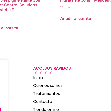
 Despigmentante 30ml –
hidratante 50ml – Mesoest
t Control Solutions –
51.55
€
tetic ®
Añadir al carrito
 al carrito
ACCESOS RÁPIDOS
Inicio
Quienes somos
Tratamientos
Contacto
Tienda online