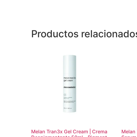
Productos relacionado
Melan Tran3x Gel Cream | Crema
Melan 