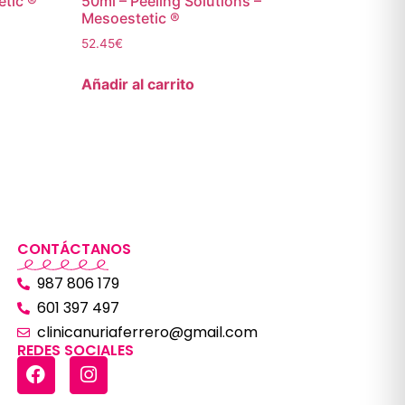
etic ®
50ml – Peeling Solutions –
Mesoestetic ®
52.45
€
Añadir al carrito
CONTÁCTANOS
987 806 179
601 397 497
clinicanuriaferrero@gmail.com
REDES SOCIALES