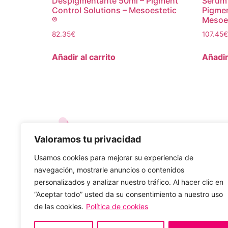
Despigmentante 50ml – Pigment
Serum
Control Solutions – Mesoestetic
Pigmen
®
Mesoes
82.35
€
107.45
€
Añadir al carrito
Añadir
Valoramos tu privacidad
Usamos cookies para mejorar su experiencia de
Dirección
navegación, mostrarle anuncios o contenidos
Avda. Párroco Pablo Díez, 65 León, 24010
personalizados y analizar nuestro tráfico. Al hacer clic en
“Aceptar todo” usted da su consentimiento a nuestro uso
Horario de atención
de las cookies.
Política de cookies
De lunes a viernes de 10:00 a 19:00
Sábados de 10:00 a 14:00 (verano cerrado)