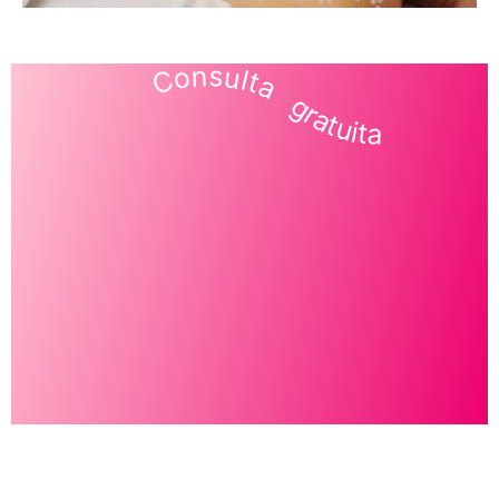
Consulta gratuita
D
t
g