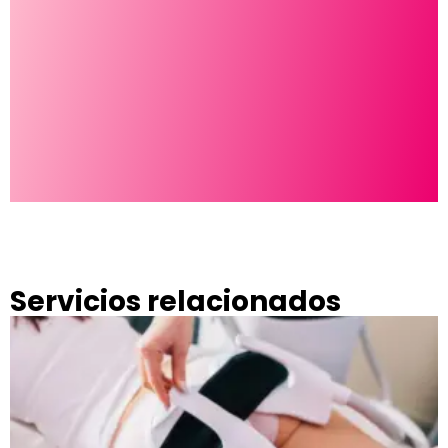
D
t
g
Servicios relacionados