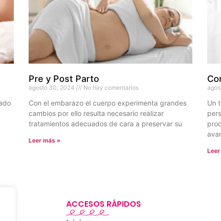
Pre y Post Parto
Cor
agosto 30, 2024
No hay comentarios
agos
tado
Con el embarazo el cuerpo experimenta grandes
Un t
cambios por ello resulta necesario realizar
pers
tratamientos adecuados de cara a preservar su
prod
ava
Leer más »
Leer
ACCESOS RÁPIDOS