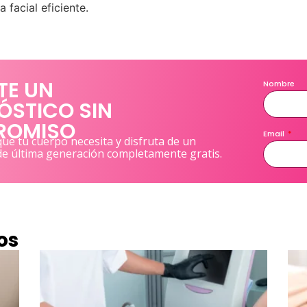
 facial eficiente.
TE UN
Nombre
ÓSTICO SIN
ROMISO
Email
ue tu cuerpo necesita y disfruta de un
de última generación completamente gratis.
os