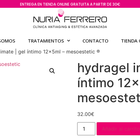
ENTREGA EN TIENDA ONLINE GRATUITA A PARTIR DE 30€
 SOMOS
TRATAMIENTOS
CONTACTO
TIENDA 
timate | gel íntimo 12x5ml – mesoestetic ®
hydragel i
íntimo 12x
mesoestet
32.00
€
Añadir al carrito