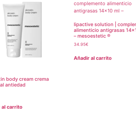
lipactive solution | compl
alimenticio antigrasas 14×
– mesoestetic ®
34.95
€
Añadir al carrito
tin body cream crema
al antiedad
 al carrito