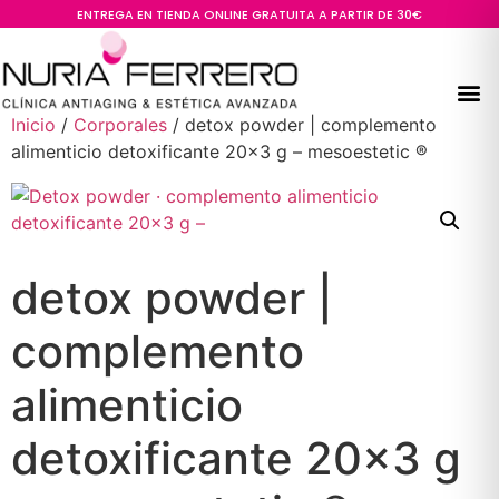
ENTREGA EN TIENDA ONLINE GRATUITA A PARTIR DE 30€
Inicio
/
Corporales
/ detox powder | complemento
alimenticio detoxificante 20×3 g – mesoestetic ®
detox powder |
complemento
alimenticio
detoxificante 20×3 g