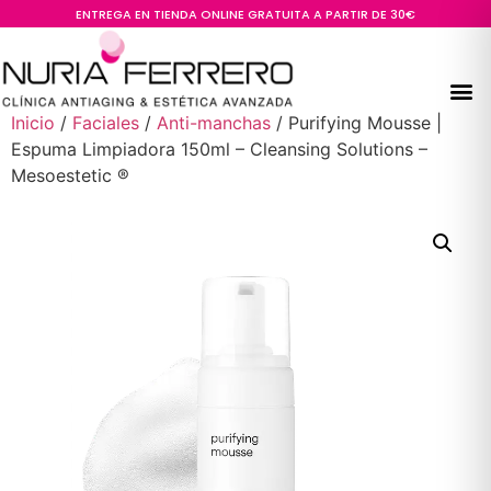
ENTREGA EN TIENDA ONLINE GRATUITA A PARTIR DE 30€
Inicio
/
Faciales
/
Anti-manchas
/ Purifying Mousse |
Espuma Limpiadora 150ml – Cleansing Solutions –
Mesoestetic ®